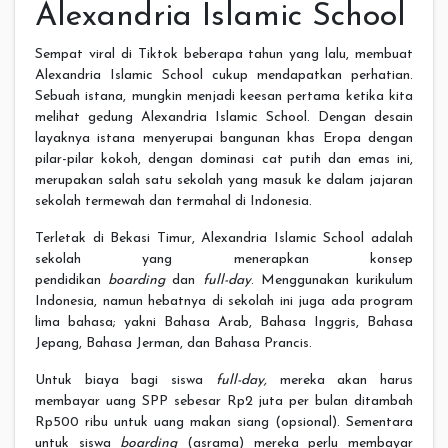
Alexandria Islamic School
Sempat viral di Tiktok beberapa tahun yang lalu, membuat
Alexandria Islamic School cukup mendapatkan perhatian.
Sebuah istana, mungkin menjadi keesan pertama ketika kita
melihat gedung Alexandria Islamic School. Dengan desain
layaknya istana menyerupai bangunan khas Eropa dengan
pilar-pilar kokoh, dengan dominasi cat putih dan emas ini,
merupakan salah satu sekolah yang masuk ke dalam jajaran
sekolah termewah dan termahal di Indonesia.
Terletak di Bekasi Timur, Alexandria Islamic School adalah
sekolah yang menerapkan konsep
pendidikan
boarding
dan
full-day
. Menggunakan kurikulum
Indonesia, namun hebatnya di sekolah ini juga ada program
lima bahasa; yakni Bahasa Arab, Bahasa Inggris, Bahasa
Jepang, Bahasa Jerman, dan Bahasa Prancis.
Untuk biaya bagi siswa
full-day,
mereka akan harus
membayar uang SPP sebesar Rp2 juta per bulan ditambah
Rp500 ribu untuk uang makan siang (opsional). Sementara
untuk siswa
boarding
(asrama) mereka perlu membayar