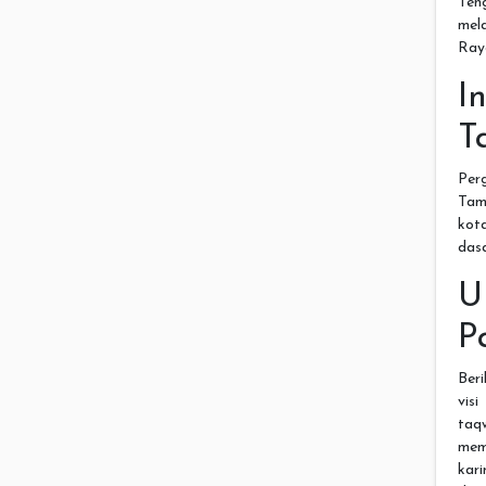
Teng
mel
Ray
I
T
Per
Tam
kot
das
U
P
Ber
vis
taq
mem
kar