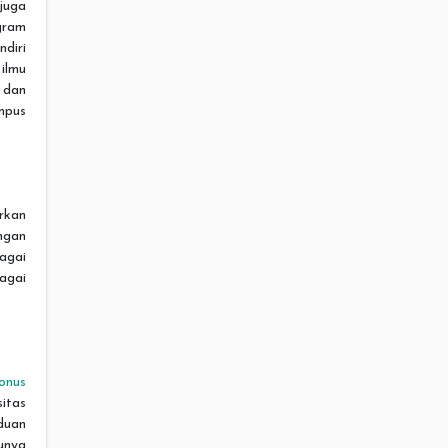
juga
gram
diri
 ilmu
 dan
ampus
rkan
ngan
agai
agai
onus
itas
duan
unya