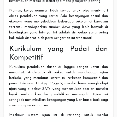
kemampuan mereka di beberapa mata pelajaran penting.
Namun, kenyataannya, tidak semua anak bisa menikmati
akses pendidikan yang sama. Ada kesenjangan sosial dan
ekonomi yang menyebabkan beberapa sekolah di kawasan
tertentu mendapatkan sumber daya yang lebih banyak di
bandingkan yang lainnya. Ini adalah sisi gelap yang sering
kali tidak disorot oleh para pengamat internasional.
Kurikulum yang Padat dan
Kompetitif
Kurikulum pendidikan dasar di Inggris sangat ketat dan
menuntut. Anak-anak di paksa untuk menghadapi ujian
berkala, yang membuat sistem ini terkesan kompetitif dan
penuh tekanan. Di
Key Stage 2
, mereka harus menghadapi
ujian yang di sebut SATs, yang menentukan apakah mereka
layak melanjutkan ke pendidikan menengah. Ujian ini
seringkali menimbulkan ketegangan yang luar biasa baik bagi
siswa maupun orang tua.
Meskipun sistem ujian ini di rancang untuk menilai