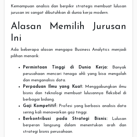
Kemampuan analisis dan berpikir strategis membuat lulusan
jurusan ini sangat dibutuhkan di dunia kerja modern.
Alasan Memilih Jurusan
Ini
Ada beberapa alasan mengapa Business Analytics menjadi
pilihan menarik:
Permintaan Tinggi di Dunia Kerja:
Banyak
perusahaan mencari tenaga ahli yang bisa mengolah
dan menganalisis data.
Perpaduan Ilmu yang Kuat:
Menggabungkan ilmu
bisnis dan teknologi membuat lulusannya fleksibel di
berbagai bidang.
Gaji Kompetitif:
Profesi yang berbasis analisis data
sering kali menawarkan gaji tinggi.
Berkontribusi pada Strategi Bisnis:
Lulusan
berperan langsung dalam menentukan arah dan
strategi bisnis perusahaan.