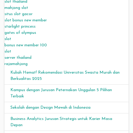
slot thailand
mahjong slot
situs slot gacor
slot bonus new member
starlight princess
gates of olympus
slot
bonus new member 100
slot
server thailand
rajamahjong
Kuliah Hemat! Rekomendasi Universitas Swasta Murah dan
Berkualitas 2025
Kampus dengan Jurusan Peternakan Unggulan 5 Pilihan
Terbaik
Sekolah dengan Design Mewah di Indonesia
Business Analytics Jurusan Strategis untuk Karier Masa
Depan