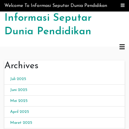
Skip to content
Welcome To Informasi Seputar Dunia Pendidikan
Informasi Seputar
Dunia Pendidikan
Archives
Juli 2025
Juni 2025
Mei 2025
April 2025
Maret 2025