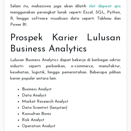
Selain itu, mahasiswa juga akan dilatih
slot deposit qris
menggunakan perangkat lunak seperti Excel, SQL, Python,
R, hingga software visualisasi data seperti Tableau dan
Power BI.
Prospek Karier Lulusan
Business Analytics
Lulusan Business Analytics dapat bekerja di berbagai sektor
industri seperti perbankan, e-commerce, manufaktur,
kesehatan, logistik, hingga pemerintahan. Beberapa pilihan
karier populer antara lain:
Business Analyst
Data Analyst
Market Research Analyst
Data Scientist (lanjutan)
Konsultan Bisnis
Risk Analyst
Operation Analyst