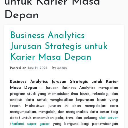
untuk Karier Masa
Depan
Business Analytics
Jurusan Strategis untuk
Karier Masa Depan
Posted on
Juni 14, 2025
by
admin
Business Analytics Jurusan Strategis untuk Karier
Masa Depan
– Jurusan Business Analytics merupakan
program studi yang memadukan ilmu bisnis, teknologi, dan
analisis data untuk menghasilkan keputusan bisnis yang
tepat. Mahasiswa jurusan ini akan mempelajari cara
mengumpulkan, mengolah, dan menganalisis data besar (big
data) untuk menemukan pola, tren, dan peluang
slot server
thailand super gacor
yang berguna bagi perkembangan